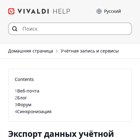
Перейти
Language
к
содержимому
Домашняя страница
Учётная запись и сервисы
Contents
1
Веб-почта
2
Блог
3
Форум
4
Синхронизация
Экспорт данных учётной