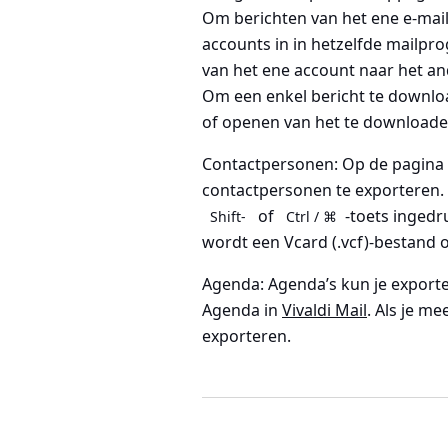
Om berichten van het ene e-maila
accounts in in hetzelfde mailp
van het ene account naar het an
Om een enkel bericht te downloa
of openen van het te downloade
Contactpersonen
: Op de pagina
contactpersonen te exporteren. A
of
-toets ingedr
Shift-
Ctrl / ⌘
wordt een Vcard (.vcf)-bestand 
Agenda
: Agenda’s kun je export
Agenda in
Vivaldi Mail
. Als je me
exporteren.