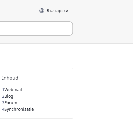
Taal
Inhoud
1
Webmail
2
Blog
3
Forum
4
Synchronisatie