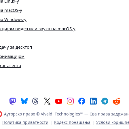
а Linux-у
на macOS-у
на Windows-у
кцијом видеа или звука на macOS-у
ачу за десктоп
онизацијом
ог агента
Ауторско право © Vivaldi Technologies™
— Сва права задржан
|
Политика приватности
|
Кодекс понашања
|
Услови коришћ