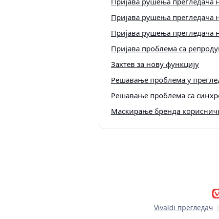
Пријава рушења прегледача н
Пријава рушења прегледача 
Пријава рушења прегледача 
Пријава проблема са репроду
Захтев за нову функцију
Решавање проблема у преглед
Решавање проблема са синхр
Маскирање бренда корисничк
Vivaldi прегледач