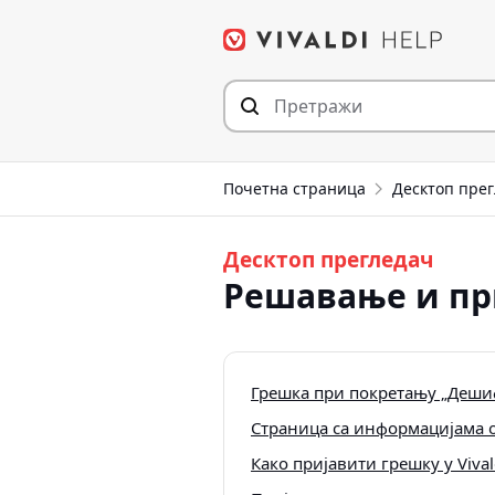
Пређи
на
садржај
Почетна страница
Десктоп пре
Десктоп прегледач
Решавање и п
Грешка при покретању „Дешиф
Страница са информацијама 
Како пријавити грешку у Viva