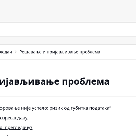
гледач
Решавање и пријављивање проблема
ријављивање проблема
ровање није успело: ризик од губитка података”
о прегледачу
ldi прегледачу?