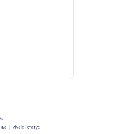
а.
ења
|
Vivaldi статус