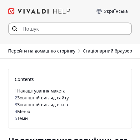
Перейти
Мова
до
статті
Перейти на домашню сторінку
Стаціонарний браузер
Contents
1
Налаштування макета
2
Зовнішній вигляд сайту
3
Зовнішній вигляд вікна
4
Меню
5
Теми