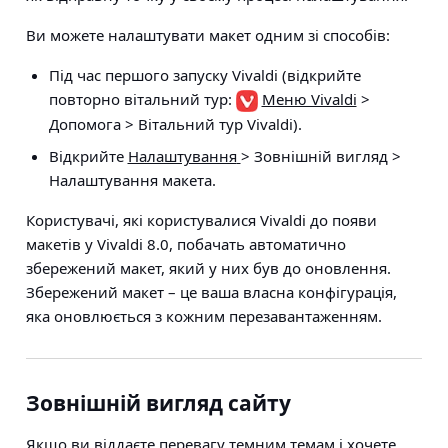
Ви можете налаштувати макет одним зі способів:
Під час першого запуску Vivaldi (відкрийте
повторно вітальний тур:
Меню Vivaldi
>
Допомога > Вітальний тур Vivaldi
).
Відкрийте
Налаштування
>
Зовнішній вигляд >
Налаштування макета
.
Користувачі, які користувалися Vivaldi до появи
макетів у Vivaldi 8.0, побачать автоматично
збережений макет, який у них був до оновлення.
Збережений макет – це ваша власна конфігурація,
яка оновлюється з кожним перезавантаженням.
Зовнішній вигляд сайту
Якщо ви віддаєте перевагу темним темам і хочете,