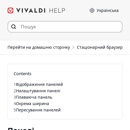
Перейти
Мова
до
статті
Перейти на домашню сторінку
Стаціонарний браузер
Contents
1
Відображення панелей
2
Налаштування панелі
3
Плаваюча панель
4
Окрема ширина
5
Пересування панелей