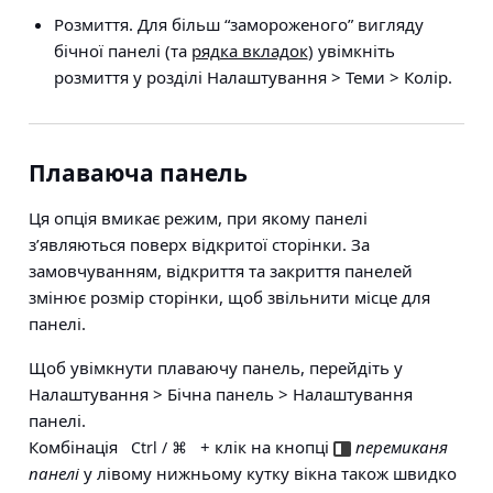
Розмиття
. Для більш “замороженого” вигляду
бічної панелі (та
рядка вкладок
) увімкніть
розмиття у розділі
Налаштування > Теми > Колір
.
Плаваюча панель
Ця опція вмикає режим, при якому панелі
з’являються поверх відкритої сторінки. За
замовчуванням, відкриття та закриття панелей
змінює розмір сторінки, щоб звільнити місце для
панелі.
Щоб увімкнути плаваючу панель, перейдіть у
Налаштування > Бічна панель > Налаштування
панелі
.
Комбінація
+ клік на кнопці
перемиканя
Ctrl / ⌘
панелі
у лівому нижньому кутку вікна також швидко