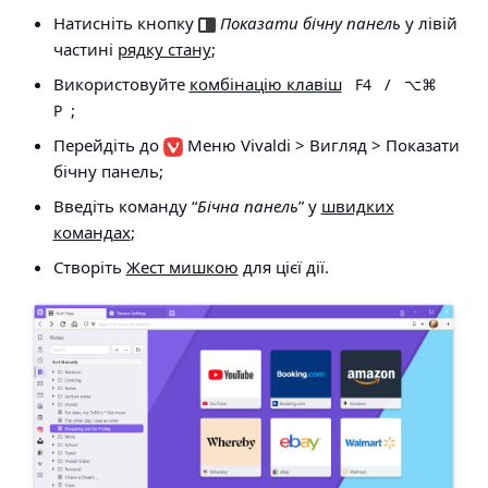
Натисніть кнопку
Показати бічну панель
у лівій
частині
рядку стану
;
Використовуйте
комбінацію клавіш
/
F4
⌥⌘
;
P
Перейдіть до
Меню Vivaldi > Вигляд > Показати
бічну панель
;
Введіть команду “
Бічна панель
” у
швидких
командах
;
Створіть
Жест мишкою
для цієї дії.