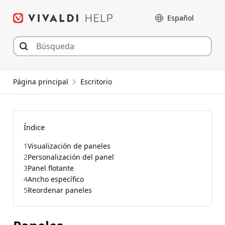
Saltar
Language
al
contenido
Página principal
Escritorio
Índice
1
Visualización de paneles
2
Personalización del panel
3
Panel flotante
4
Ancho específico
5
Reordenar paneles