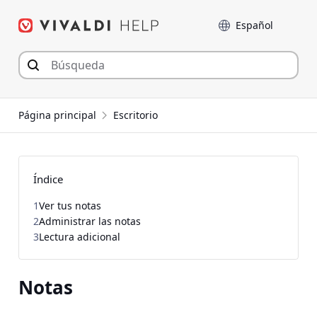
Saltar
Language
al
contenido
Página principal
Escritorio
Índice
1
Ver tus notas
2
Administrar las notas
3
Lectura adicional
Notas