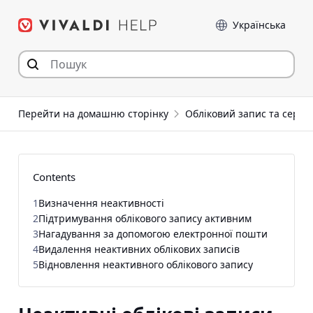
Перейти
Мова
до
статті
Перейти на домашню сторінку
Обліковий запис та серві
Contents
1
Визначення неактивності
2
Підтримування облікового запису активним
3
Нагадування за допомогою електронної пошти
4
Видалення неактивних облікових записів
5
Відновлення неактивного облікового запису