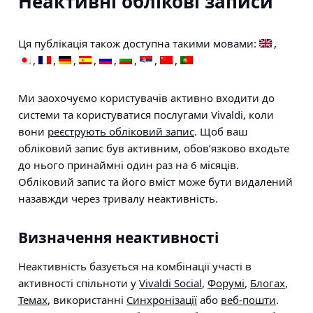
Неактивні облікові записи
Ця публікація також доступна такими мовами:
Ми заохочуємо користувачів активно входити до
системи та користуватися послугами Vivaldi, коли
вони
реєструють обліковий запис
. Щоб ваш
обліковий запис був активним, обов’язково входьте
до нього принаймні один раз на 6 місяців.
Обліковий запис та його вміст може бути видалений
назавжди через тривалу неактивність.
Визначення неактивності
Неактивність базується на комбінації участі в
активності спільноти у
Vivaldi Social
,
Форумі
,
Блогах
,
Темах
, використанні
Синхронізації
або
веб-пошти
.