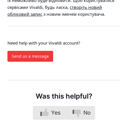
їх неможливо буде відновити. Щоб користуватися
сервісами Vivaldi, будь ласка,
створіть новий
обліковий запис
з новим іменем користувача.
Need help with your Vivaldi account?
Send us a message
Was this helpful?
Yes
No