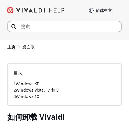
Skip
Language
to
content
主页
桌面版
目录
1
Windows XP
2
Windows Vista、7 和 8
3
Windows 10
如何卸载 Vivaldi