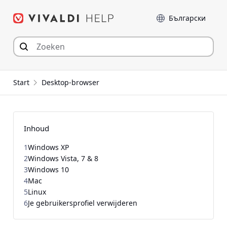
Spring
Taal
naar
inhoud
Start
Desktop-browser
Inhoud
1
Windows XP
2
Windows Vista, 7 & 8
3
Windows 10
4
Mac
5
Linux
6
Je gebruikersprofiel verwijderen