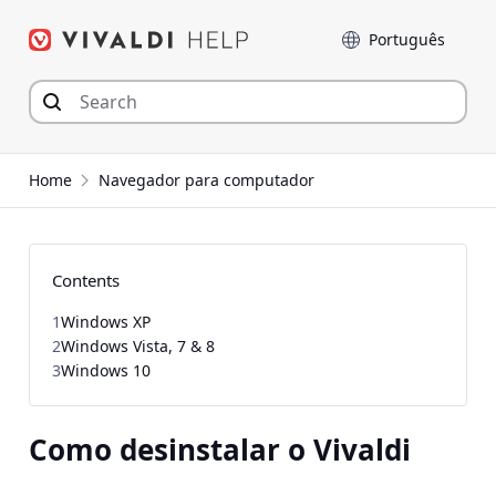
Seguir
Idioma
para
o
conteúdo
Home
Navegador para computador
Contents
1
Windows XP
2
Windows Vista, 7 & 8
3
Windows 10
Como desinstalar o Vivaldi