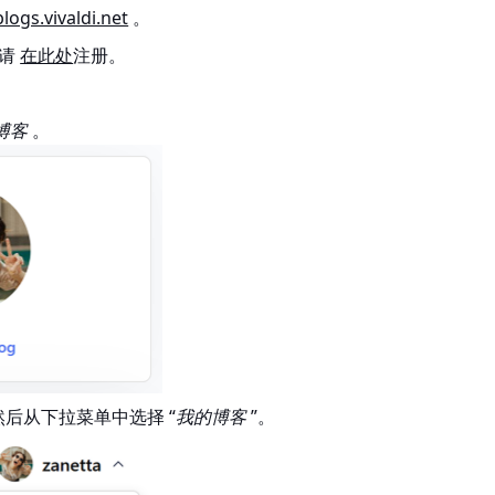
blogs.vivaldi.net
。
，请
在此处
注册。
博客
。
后从下拉菜单中选择 “
我的博客
”。