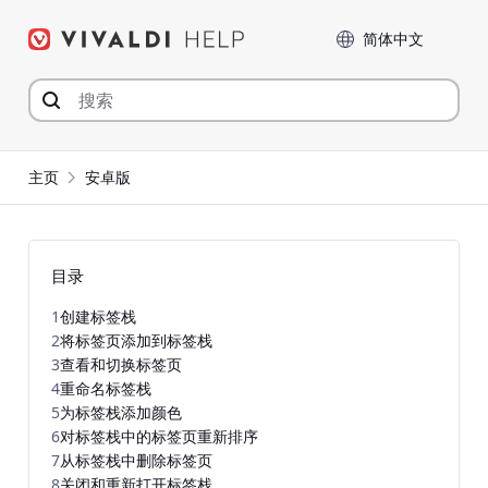
Skip
Language
to
content
主页
安卓版
目录
1
创建标签栈
2
将标签页添加到标签栈
3
查看和切换标签页
4
重命名标签栈
5
为标签栈添加颜色
6
对标签栈中的标签页重新排序
7
从标签栈中删除标签页
8
关闭和重新打开标签栈