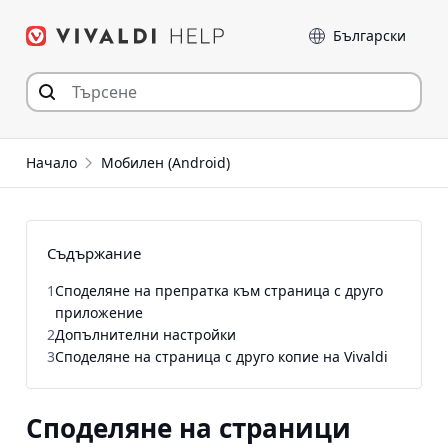
Прескочи
Език
към съдържанието
Начало
Мобилен (Android)
Съдържание
1
Споделяне на препратка към страница с друго
приложение
2
Допълнителни настройки
3
Споделяне на страница с друго копие на Vivaldi
Споделяне на страници