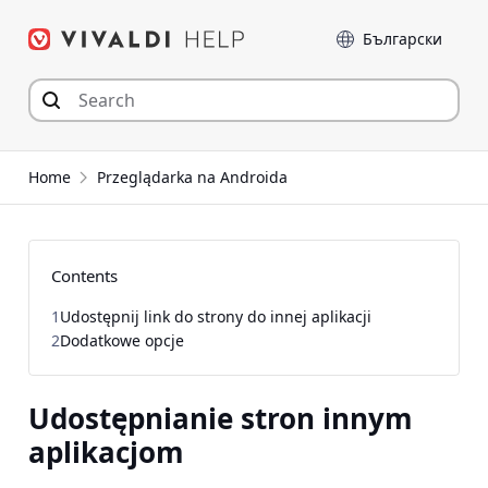
Przejdź
Język
do
zawartości
Home
Przeglądarka na Androida
Contents
1
Udostępnij link do strony do innej aplikacji
2
Dodatkowe opcje
Udostępnianie stron innym
aplikacjom