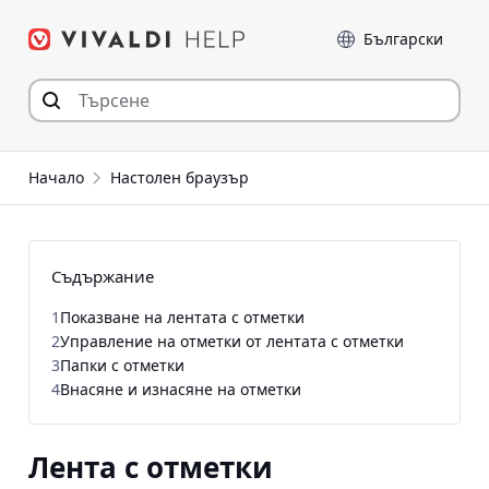
Прескочи
Език
към съдържанието
Начало
Настолен браузър
Съдържание
1
Показване на лентата с отметки
2
Управление на отметки от лентата с отметки
3
Папки с отметки
4
Внасяне и изнасяне на отметки
Лента с отметки