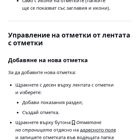
само с икони на отметките (папките
ще се показват със заглавия и икони).
Управление на отметки от лентата
с отметки
Добавяне на нова отметка
За да добавите нова отметка:
Щракнете с десен върху лентата с отметки
и изберете:
Добави показания раздел;
Създай отметка.
Щракнете върху бутона
Отмятане
на страницата
отдясно на
адресното поле
и запишете отметката във водещата папка