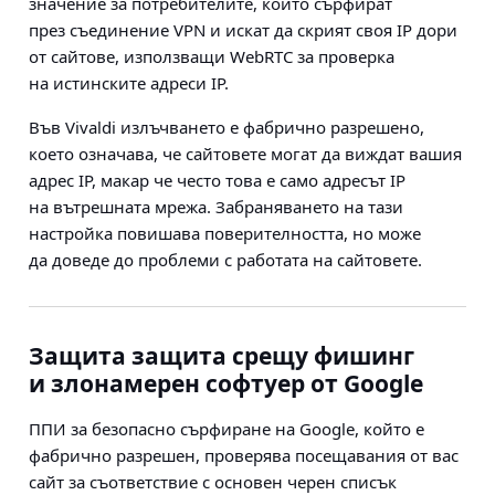
значение за потребителите, които сърфират
през съединение VPN и искат да скрият своя IP дори
от сайтове, използващи WebRTC за проверка
на истинските адреси IP.
Във Vivaldi излъчването е фабрично разрешено,
което означава, че сайтовете могат да виждат вашия
адрес IP, макар че често това е само адресът IP
на вътрешната мрежа. Забраняването на тази
настройка повишава поверителността, но може
да доведе до проблеми с работата на сайтовете.
Защита защита срещу фишинг
и злонамерен софтуер от Google
ППИ за безопасно сърфиране на Google, който е
фабрично разрешен, проверява посещавания от вас
сайт за съответствие с основен черен списък