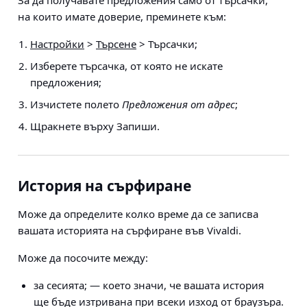
За да получавате предложения само от търсачки,
на които имате доверие, преминете към:
Настройки
>
Търсене
> Търсачки
;
Изберете търсачка, от която
не
искате
предложения;
Изчистете полето
Предложения от адрес
;
Щракнете върху Запиши.
История на сърфиране
Може да определите колко време да се записва
вашата историята на сърфиране във Vivaldi.
Може да посочите между:
за сесията; — което значи, че вашата история
ще бъде изтривана при всеки изход от браузъра.