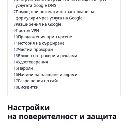
услугата Google DNS
7
Помощ при автоматично запълване на
формуляри чрез услуга на Google
8
Разширения на Google
9
Протон VPN
10
Предложения при търсене
11
История на сърфиране
12
Частни прозорци
13
Блокер на тракери и реклами
14
Удостоверения
15
Пароли
16
Начини на плащане и адреси
17
Разрешения по сайт
18
Бисквитки
Настройки
на поверителност и защита