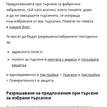
Предложенията при търсене са фабрично
забранени, тъй като всичко, което пишете, дори
и да не завършите търсенето, се изпраща
към избраната от вас търсачка. Повече по темата
в
нашия блог
.
Те могат да бъдат разрешени/забранени поотделно
за:
адресното поле и
полето за търсене в
лентата с адреси
и
пусковата
решетка
и едновременно в
Настройки
>
Търсене
и
Настройки
> Поверителност и защита
.
Разрешаване на предложения при търсене
за избрани търсачки