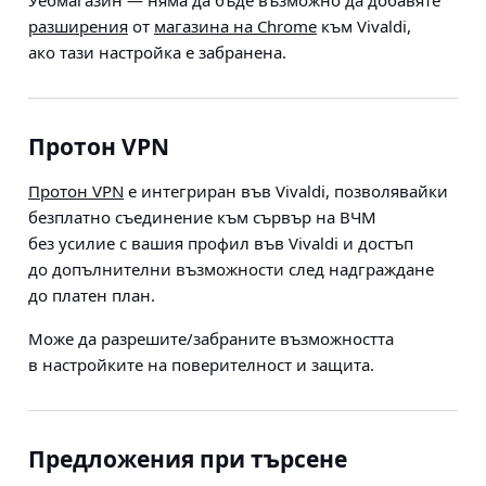
Уебмагазин
— няма да бъде възможно да добавяте
разширения
от
магазина на Chrome
към Vivaldi,
ако тази настройка е забранена.
Протон VPN
Протон VPN
е интегриран във Vivaldi, позволявайки
безплатно съединение към сървър на ВЧМ
без усилие с вашия профил във Vivaldi и достъп
до допълнителни възможности след надграждане
до платен план.
Може да разрешите/забраните възможността
в настройките на поверителност и защита.
Предложения при търсене