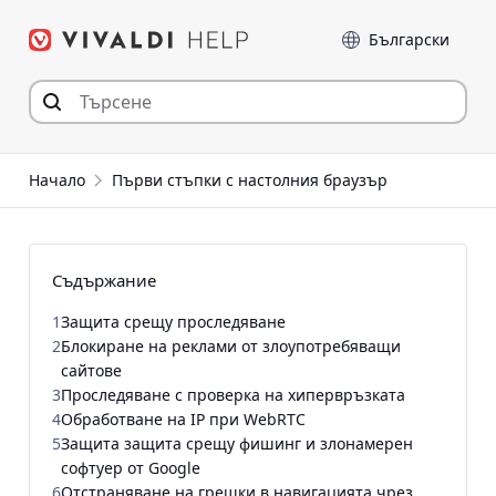
Прескочи
Език
към съдържанието
Начало
Първи стъпки с настолния браузър
Съдържание
1
Защита срещу проследяване
2
Блокиране на реклами от злоупотребяващи
сайтове
3
Проследяване с проверка на хипервръзката
4
Обработване на IP при WebRTC
5
Защита защита срещу фишинг и злонамерен
софтуер от Google
6
Отстраняване на грешки в навигацията чрез