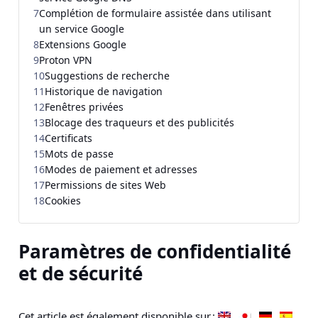
7
Complétion de formulaire assistée dans utilisant
un service Google
8
Extensions Google
9
Proton VPN
10
Suggestions de recherche
11
Historique de navigation
12
Fenêtres privées
13
Blocage des traqueurs et des publicités
14
Certificats
15
Mots de passe
16
Modes de paiement et adresses
17
Permissions de sites Web
18
Cookies
Paramètres de confidentialité
et de sécurité
Cet article est également disponible sur :