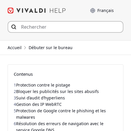
Aller
Langue
au
contenu
Accueil
Débuter sur le bureau
Contenus
1
Protection contre le pistage
2
Bloquer les publicités sur les sites abusifs
3
Suivi d’audit d’hyperliens
4
Gestion des IP WebRTC
5
Protection de Google contre le phishing et les
malwares
6
Résolution des erreurs de navigation avec le
service Google DNS