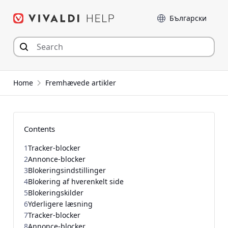
Hop
Sprog
til
indhold
Home
Fremhævede artikler
Contents
1
Tracker-blocker
2
Annonce-blocker
3
Blokeringsindstillinger
4
Blokering af hverenkelt side
5
Blokeringskilder
6
Yderligere læsning
7
Tracker-blocker
8
Annonce-blocker