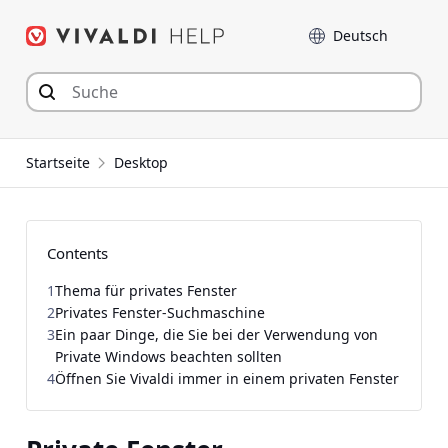
Zum
Sprache
Inhalt
springen
Startseite
Desktop
Contents
1
Thema für privates Fenster
2
Privates Fenster-Suchmaschine
3
Ein paar Dinge, die Sie bei der Verwendung von
Private Windows beachten sollten
4
Öffnen Sie Vivaldi immer in einem privaten Fenster