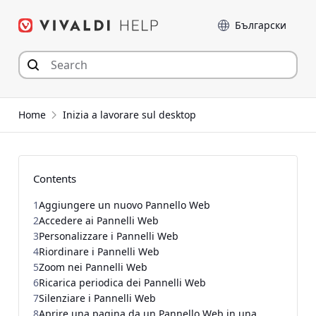
Skip
Language
to
content
Home
Inizia a lavorare sul desktop
Contents
1
Aggiungere un nuovo Pannello Web
2
Accedere ai Pannelli Web
3
Personalizzare i Pannelli Web
4
Riordinare i Pannelli Web
5
Zoom nei Pannelli Web
6
Ricarica periodica dei Pannelli Web
7
Silenziare i Pannelli Web
8
Aprire una pagina da un Pannello Web in una