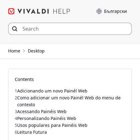
Skip
Language
to
content
Home
Desktop
Contents
1
Adicionando um novo Painél Web
2
Como adicionar um novo Painél Web do menu de
contexto
3
Acessando Painéis Web
4
Personalizando Painéis Web
5
Usos populares para Painéis Web
6
Leitura Futura