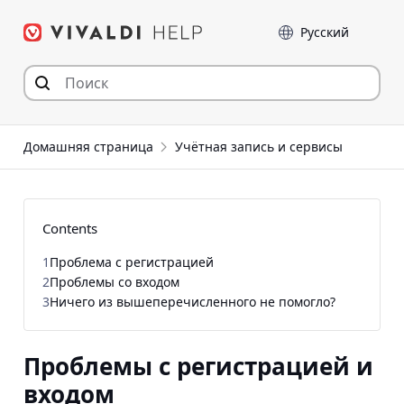
Перейти
Language
к
содержимому
Домашняя страница
Учётная запись и сервисы
Contents
1
Проблема с регистрацией
2
Проблемы со входом
3
Ничего из вышеперечисленного не помогло?
Проблемы с регистрацией и
входом