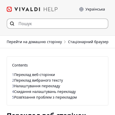
Перейти
Мова
до
статті
Перейти на домашню сторінку
Стаціонарний браузер
Contents
1
Переклад веб-сторінки
2
Переклад вибраного тексту
3
Налаштування перекладу
4
Скидання налаштувань перекладу
5
Розв’язання проблем з перекладом