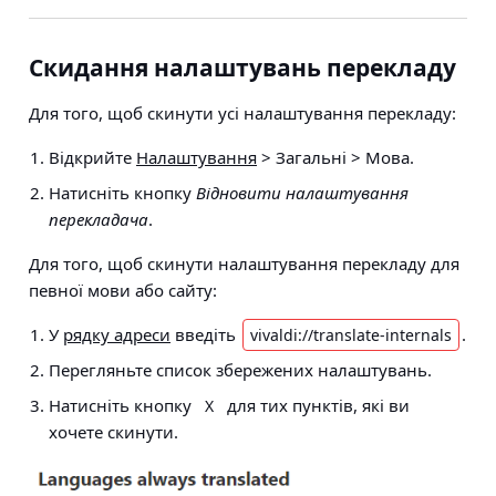
Скидання налаштувань перекладу
Для того, щоб скинути усі налаштування перекладу:
Відкрийте
Налаштування
> Загальні > Мова
.
Натисніть кнопку
Відновити налаштування
перекладача
.
Для того, щоб скинути налаштування перекладу для
певної мови або сайту:
У
рядку адреси
введіть
.
vivaldi://translate-internals
Перегляньте список збережених налаштувань.
Натисніть кнопку
для тих пунктів, які ви
X
хочете скинути.