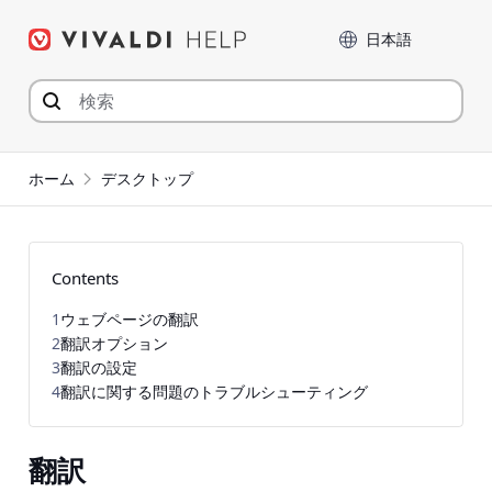
コ
言語
ン
テ
ン
ツ
へ
ジ
ホーム
デスクトップ
ャ
ン
プ
Contents
1
ウェブページの翻訳
2
翻訳オプション
3
翻訳の設定
4
翻訳に関する問題のトラブルシューティング
翻訳