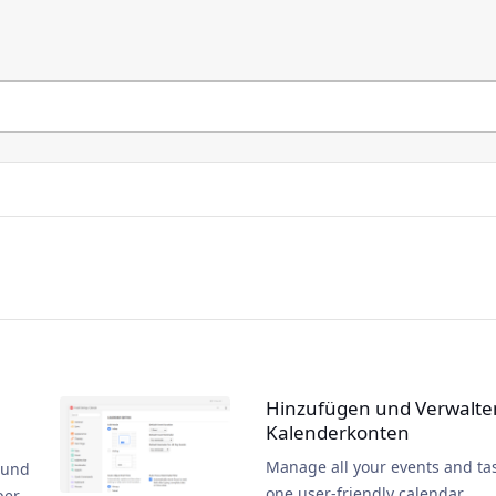
Hinzufügen und Verwalte
Kalenderkonten
Manage all your events and tas
 und
one user-friendly calendar.
ber