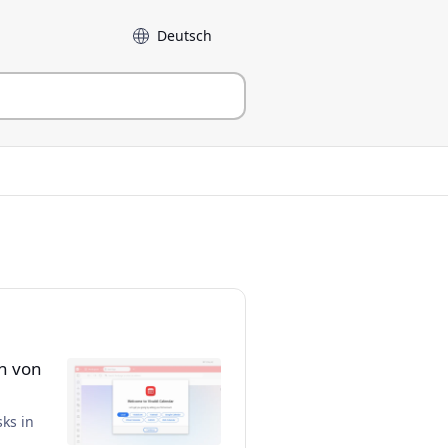
Sprache
n von
ks in