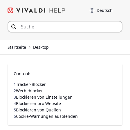
Zum
Sprache
Inhalt
springen
Startseite
Desktop
Contents
1
Tracker-Blocker
2
Werbeblocker
3
Blockieren von Einstellungen
4
Blockieren pro Website
5
Blockieren von Quellen
6
Cookie-Warnungen ausblenden