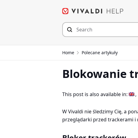
Przejdź
do
zawartości
Home
Polecane artykuły
Blokowanie t
This post is also available in:
W Vivaldi nie śledzimy Cię, a p
przeglądarki przed trackerami i
Bloker trackerów