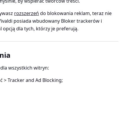
yślnie, by wspierać twórców treści.
żywasz
rozszerzeń
do blokowania reklam, teraz nie
 Vivaldi posiada wbudowany Bloker trackerów i
 opcją dla tych, którzy je preferują.
nia
la wszystkich witryn:
 > Tracker and Ad Blocking
;