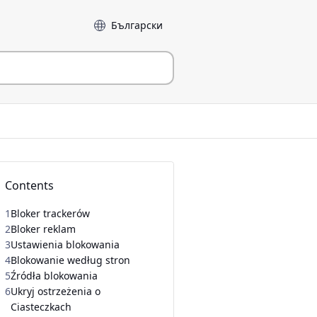
Język
Contents
1
Bloker trackerów
2
Bloker reklam
3
Ustawienia blokowania
4
Blokowanie według stron
5
Źródła blokowania
6
Ukryj ostrzeżenia o
Ciasteczkach