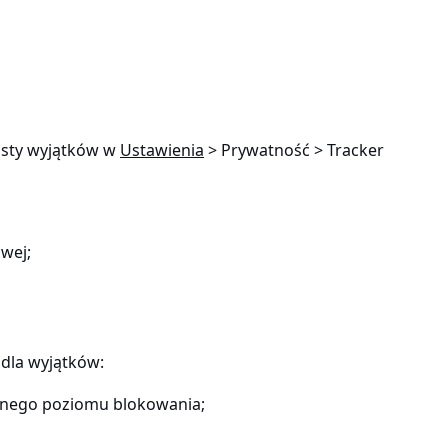
isty wyjątków w
Ustawienia
> Prywatność > Tracker
owej;
dla wyjątków:
ualnego poziomu blokowania;