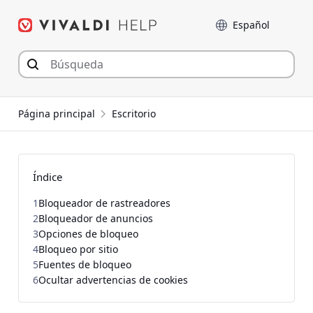
Saltar
Language
al
contenido
Página principal
Escritorio
Índice
1
Bloqueador de rastreadores
2
Bloqueador de anuncios
3
Opciones de bloqueo
4
Bloqueo por sitio
5
Fuentes de bloqueo
6
Ocultar advertencias de cookies