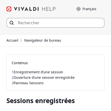
Aller
Langue
au
contenu
Accueil
Navigateur de bureau
Contenus
1
Enregistrement d’une session
2
Ouverture d’une session enregistrée
3
Panneau Sessions
Sessions enregistrées