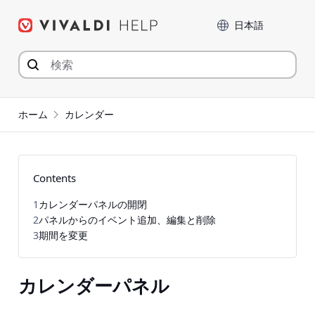
コ
言語
ン
テ
ン
ツ
へ
ジ
ホーム
カレンダー
ャ
ン
プ
Contents
1
カレンダーパネルの開閉
2
パネルからのイベント追加、編集と削除
3
期間を変更
カレンダーパネル