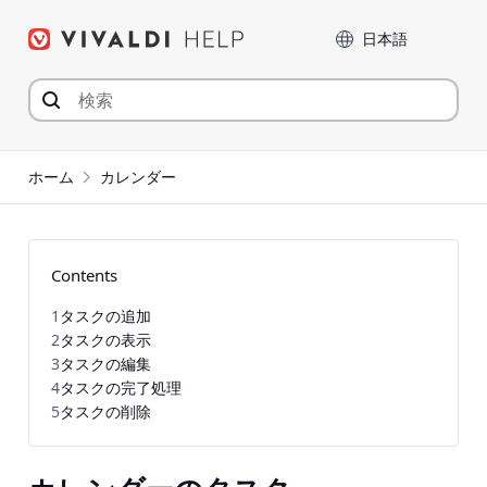
コ
言語
ン
テ
ン
ツ
へ
ジ
ホーム
カレンダー
ャ
ン
プ
Contents
1
タスクの追加
2
タスクの表示
3
タスクの編集
4
タスクの完了処理
5
タスクの削除