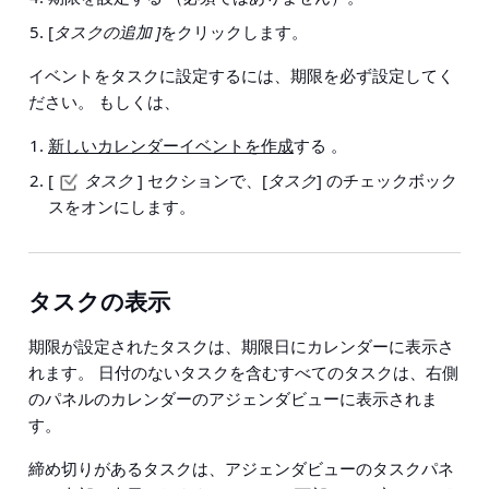
[
タスクの追加 ]
をクリックします。
イベントをタスクに設定するには、期限を必ず設定してく
ださい。 もしくは、
新しいカレンダーイベントを作成
する 。
[
タスク
] セクションで、[
タスク
] のチェックボック
スをオンにします。
タスクの表示
期限が設定されたタスクは、期限日にカレンダーに表示さ
れます。 日付のないタスクを含むすべてのタスクは、右側
のパネルのカレンダーのアジェンダビューに表示されま
す。
締め切りがあるタスクは、アジェンダビューのタスクパネ