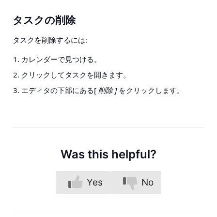
タスクの削除
タスクを削除するには:
カレンダーで見つける。
クリックしてタスクを開きます。
エディタの下部にある[
削除 ]
をクリックします。
Was this helpful?
Yes
No