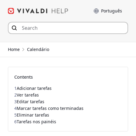
Seguir
Idioma
para
o
conteúdo
Home
Calendário
Contents
1
Adicionar tarefas
2
Ver tarefas
3
Editar tarefas
4
Marcar tarefas como terminadas
5
Eliminar tarefas
6
Tarefas nos painéis