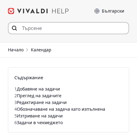
Прескочи
Език
към съдържанието
Начало
Календар
Съдържание
1
Добавяне на задачи
2
Преглед на задачите
3
Редактиране на задачи
4
Обозначаване на задача като изпълнена
5
Изтриване на задачи
6
Задачи в чекмеджето