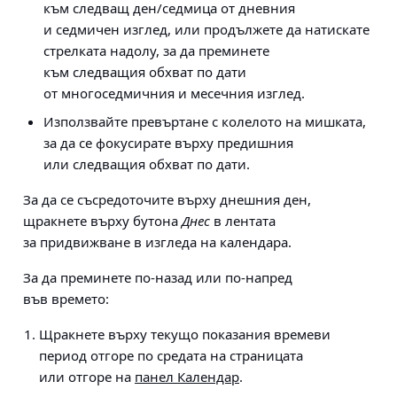
към следващ ден/седмица от дневния
и седмичен изглед, или продължете да натискате
стрелката надолу, за да преминете
към следващия обхват по дати
от многоседмичния и месечния изглед.
Използвайте превъртане с колелото на мишката,
за да се фокусирате върху предишния
или следващия обхват по дати.
За да се съсредоточите върху днешния ден,
щракнете върху бутона
Днес
в лентата
за придвижване в изгледа на календара.
За да преминете по-назад или по-напред
във времето:
Щракнете върху текущо показания времеви
период отгоре по средата на страницата
или отгоре на
панел Календар
.