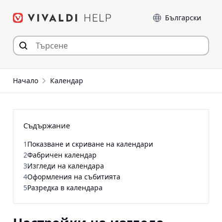
Прескочи
Език
към съдържанието
Начало
Календар
Съдържание
1
Показване и скриване на календари
2
Фабричен календар
3
Изгледи на календара
4
Оформления на събитията
5
Разредка в календара