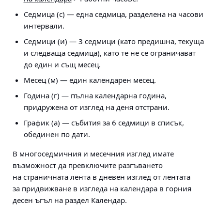
Седмица (с) — една седмица, разделена на часови
интервали.
Седмици (и) — 3 седмици (като предишна, текуща
и следваща седмица), като те не се ограничават
до един и същ месец.
Месец (м) — един календарен месец.
Година (г) — пълна календарна година,
придружена от изглед на деня отстрани.
График (а) — събития за 6 седмици в списък,
обединен по дати.
В многоседмичния и месечния изглед имате
възможност да превключите разгъването
на страничната лента в дневен изглед от лентата
за придвижване в изгледа на календара в горния
десен ъгъл на раздел Календар.