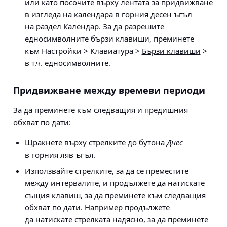
или като посочите върху лентата за придвижване
в изгледа на календара в горния десен ъгъл
на раздел Календар. За да разрешите
едносимволните бързи клавиши, преминете
към
Настройки > Клавиатура >
Бързи клавиши
>
в т.ч. едносимволните
.
Придвижване между времеви периоди
За да преминете към следващия и предишния
обхват по дати:
Щракнете върху стрелките до бутона
Днес
в горния ляв ъгъл.
Използвайте стрелките, за да се преместите
между интервалите, и продължете да натискате
същия клавиш, за да преминете към следващия
обхват по дати. Например продължете
да натискате стрелката надясно, за да преминете