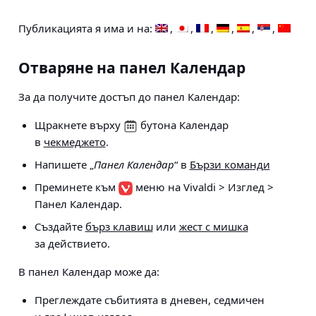
Публикацията я има и на:
Отваряне на панел Календар
За да получите достъп до панел Календар:
Щракнете върху
бутона Календар
в
чекмеджето
.
Напишете „
Панел Календар
“ в
Бързи команди
Преминете към
меню на Vivaldi > Изглед >
Панел Календар
.
Създайте
бърз клавиш
или
жест с мишка
за действието.
В панел Календар може да:
Преглеждате събитията в дневен, седмичен