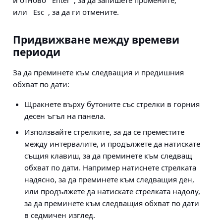
и отново
, за да запишете промените,
Enter
или
, за да ги отмените.
Esc
Придвижване между времеви
периоди
За да преминете към следващия и предишния
обхват по дати:
Щракнете върху бутоните със стрелки в горния
десен ъгъл на панела.
Използвайте стрелките, за да се преместите
между интервалите, и продължете да натискате
същия клавиш, за да преминете към следващ
обхват по дати. Например натиснете стрелката
надясно, за да преминете към следващия ден,
или продължете да натискате стрелката надолу,
за да преминете към следващия обхват по дати
в седмичен изглед.