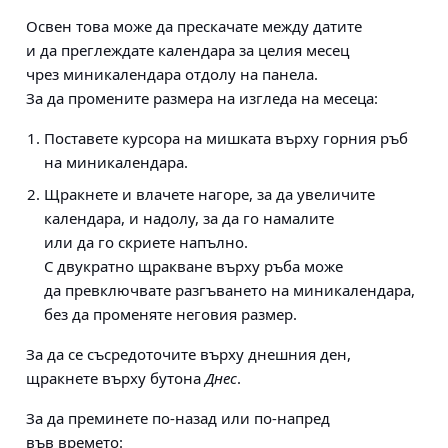
Освен това може да прескачате между датите
и да преглеждате календара за целия месец
чрез миникалендара отдолу на панела.
За да промените размера на изгледа на месеца:
Поставете курсора на мишката върху горния ръб
на миникалендара.
Щракнете и влачете нагоре, за да увеличите
календара, и надолу, за да го намалите
или да го скриете напълно.
С двукратно щракване върху ръба може
да превключвате разгъването на миникалендара,
без да променяте неговия размер.
За да се съсредоточите върху днешния ден,
щракнете върху бутона
Днес
.
За да преминете по-назад или по-напред
във времето: