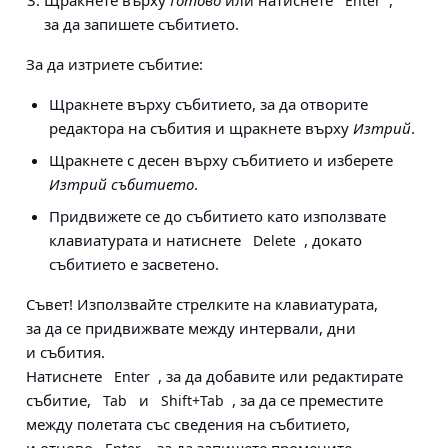
Щракнете върху
Готово
или натиснете
,
Enter
за да запишете събитието.
За да изтриете събитие:
Щракнете върху събитието, за да отворите
редактора на събития и щракнете върху
Изтрий
.
Щракнете с десен върху събитието и изберете
Изтрий събитието
.
Придвижете се до събитието като използвате
клавиатурата и натиснете
, докато
Delete
събитието е засветено.
Съвет!
Използвайте стрелките на клавиатурата,
за да се придвижвате между интервали, дни
и събития.
Натиснете
, за да добавите или редактирате
Enter
събитие,
и
, за да се преместите
Tab
Shift+Tab
между полетата със сведения на събитието,