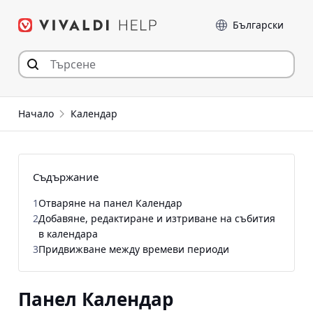
Прескочи
Език
към съдържанието
Начало
Календар
Съдържание
1
Отваряне на панел Календар
2
Добавяне, редактиране и изтриване на събития
в календара
3
Придвижване между времеви периоди
Панел Календар