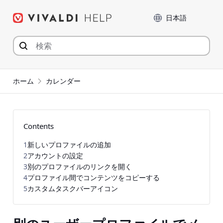
コ
言語
ン
テ
ン
ツ
へ
ジ
ホーム
カレンダー
ャ
ン
プ
Contents
1
新しいプロファイルの追加
2
アカウントの設定
3
別のプロファイルのリンクを開く
4
プロファイル間でコンテンツをコピーする
5
カスタムタスクバーアイコン