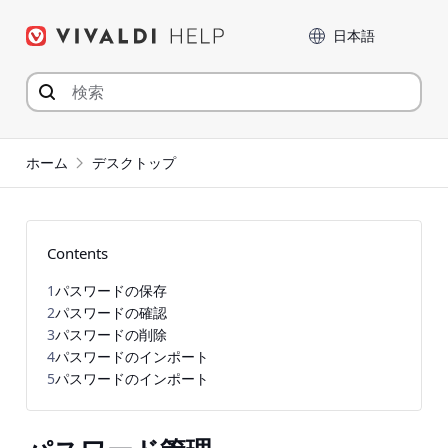
コ
言語
ン
テ
ン
ツ
へ
ジ
ホーム
デスクトップ
ャ
ン
プ
Contents
1
パスワードの保存
2
パスワードの確認
3
パスワードの削除
4
パスワードのインポート
5
パスワードのインポート