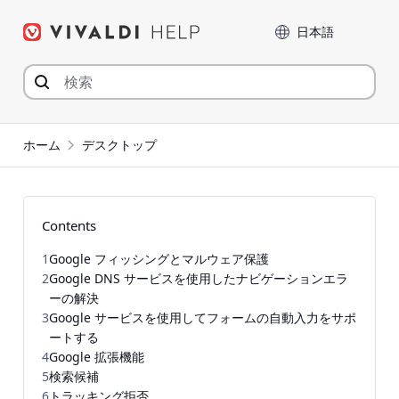
コ
言語
ン
テ
ン
ツ
へ
ジ
ホーム
デスクトップ
ャ
ン
プ
Contents
1
Google フィッシングとマルウェア保護
2
Google DNS サービスを使用したナビゲーションエラ
ーの解決
3
Google サービスを使用してフォームの自動入力をサポ
ートする
4
Google 拡張機能
5
検索候補
6
トラッキング拒否