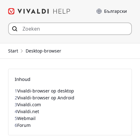
Spring
Taal
naar
inhoud
Start
Desktop-browser
Inhoud
1
Vivaldi-browser op desktop
2
Vivaldi-browser op Android
3
Vivaldi.com
4
Vivaldi.net
5
Webmail
6
Forum