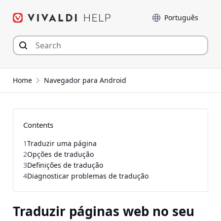
Seguir
Idioma
para
o
conteúdo
Home
Navegador para Android
Contents
1
Traduzir uma página
2
Opções de tradução
3
Definições de tradução
4
Diagnosticar problemas de tradução
Traduzir páginas web no seu