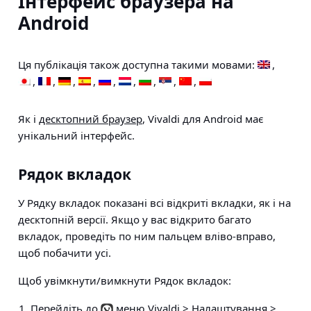
Інтерфейс браузера на
Android
Ця публікація також доступна такими мовами:
Як і
десктопний браузер
, Vivaldi для Android має
унікальний інтерфейс.
Рядок вкладок
У Рядку вкладок показані всі відкриті вкладки, як і на
десктопній версії. Якщо у вас відкрито багато
вкладок, проведіть по ним пальцем вліво-вправо,
щоб побачити усі.
Щоб увімкнути/вимкнути Рядок вкладок:
Перейдіть до
меню Vivaldi >
Налаштування
>