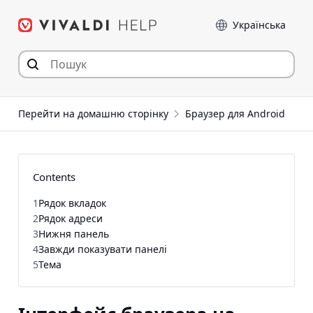
Перейти
Мова
до
статті
Перейти на домашню сторінку
Браузер для Android
Contents
1
Рядок вкладок
2
Рядок адреси
3
Нижня панель
4
Завжди показувати панелі
5
Тема