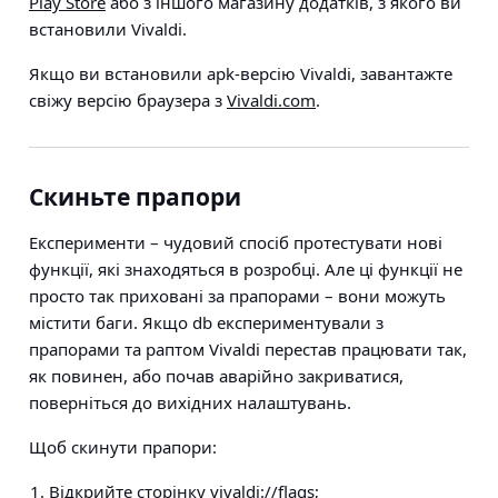
Play Store
або з іншого магазину додатків, з якого ви
встановили Vivaldi.
Якщо ви встановили apk-версію Vivaldi, завантажте
свіжу версію браузера з
Vivaldi.com
.
Скиньте прапори
Експерименти – чудовий спосіб протестувати нові
функції, які знаходяться в розробці. Але ці функції не
просто так приховані за прапорами – вони можуть
містити баги. Якщо db експериментували з
прапорами та раптом Vivaldi перестав працювати так,
як повинен, або почав аварійно закриватися,
поверніться до вихідних налаштувань.
Щоб скинути прапори:
Відкрийте сторінку vivaldi://flags;