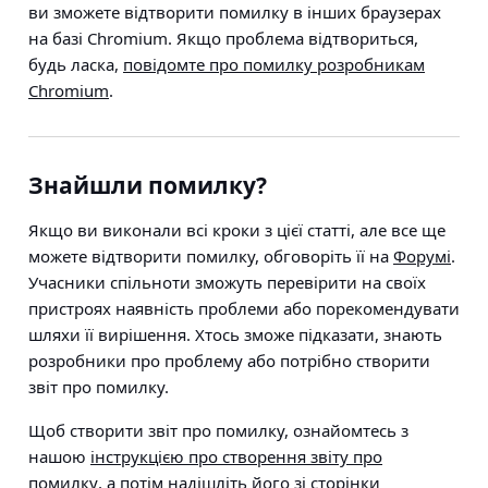
ви зможете відтворити помилку в інших браузерах
на базі Chromium. Якщо проблема відтвориться,
будь ласка,
повідомте про помилку розробникам
Chromium
.
Знайшли помилку?
Якщо ви виконали всі кроки з цієї статті, але все ще
можете відтворити помилку, обговоріть її на
Форумі
.
Учасники спільноти зможуть перевірити на своїх
пристроях наявність проблеми або порекомендувати
шляхи її вирішення. Хтось зможе підказати, знають
розробники про проблему або потрібно створити
звіт про помилку.
Щоб створити звіт про помилку, ознайомтесь з
нашою
інструкцією про створення звіту про
помилку
, а потім надішліть його зі сторінки