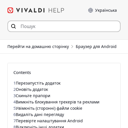
Перейти
Мова
до
статті
Перейти на домашню сторінку
Браузер для Android
Contents
1
Перезапустіть додаток
2
Оновіть додаток
3
Скиньте прапори
4
Вимкніть блокування трекерів та реклами
5
Увімкніть (сторонні) файли cookie
6
Видаліть дані перегляду
7
Перевірте налаштування Android
8
Відключіть інші додатки