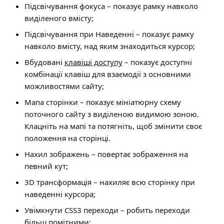
Підсвічування фокуса
– показує рамку навколо
виділеного вмісту;
Підсвічування
при
Наведенні
– показує рамку
навколо вмісту, над яким знаходиться курсор;
Вбудовані
клавіші доступу
– показує доступні
комбінації клавіш для взаємодії з основними
можливостями сайту;
Мапа сторінки
– показує мініатюрну схему
поточного сайту з виділеною видимою зоною.
Клацніть на мапі та потягніть, щоб змінити своє
положення на сторінці.
Нахил зображень
– повертає зображення на
певний кут;
3D трансформація
– нахиляє всю сторінку при
наведенні курсора;
Увімкнути CSS3 переходи
– робить переходи
більш помітними;