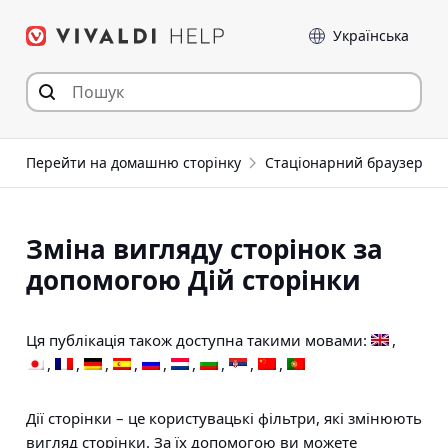
Перейти
Мова
до
статті
Перейти на домашню сторінку
Стаціонарний браузер
Зміна вигляду сторінок за
допомогою Дій сторінки
Ця публікація також доступна такими мовами:
Дії сторінки – це користувацькі фільтри, які змінюють
вигляд сторінки. За їх допомогою ви можете