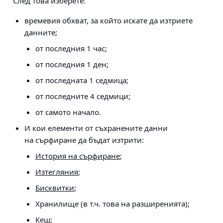
След това изберете:
времевия обхват, за който искате да изтриете
данните;
от последния 1 час;
от последния 1 ден;
от последната 1 седмица;
от последните 4 седмици;
от самото начало.
И кои елементи от съхранените данни
на сърфиране да бъдат изтрити:
История на сърфиране
;
Изтегляния
;
Бисквитки
;
Хранилище (в т.ч. това на разширенията);
Кеш;