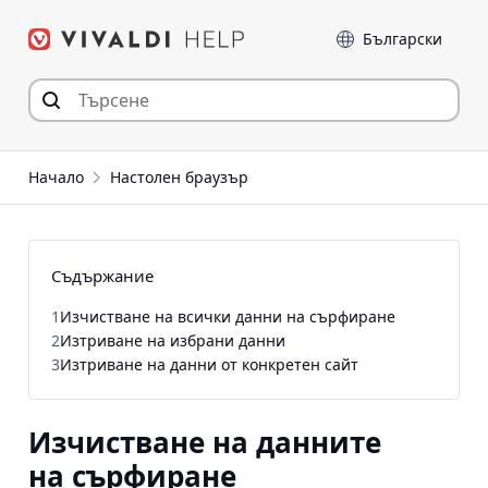
Прескочи
Език
към съдържанието
Начало
Настолен браузър
Съдържание
1
Изчистване на всички данни на сърфиране
2
Изтриване на избрани данни
3
Изтриване на данни от конкретен сайт
Изчистване на данните
на сърфиране