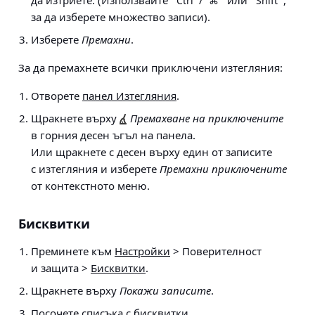
Ctrl
⌘
Shift
за да изберете множество записи).
Изберете
Премахни
.
За да премахнете всички приключени изтегляния:
Отворете
панел Изтегляния
.
Щракнете върху
Премахване на приключените
в горния десен ъгъл на панела.
Или щракнете с десен върху един от записите
с изтегляния и изберете
Премахни приключените
от контекстното меню.
Бисквитки
Преминете към
Настройки
> Поверителност
и защита >
Бисквитки
.
Щракнете върху
Покажи записите
.
Посочете списъка с бисквитки.