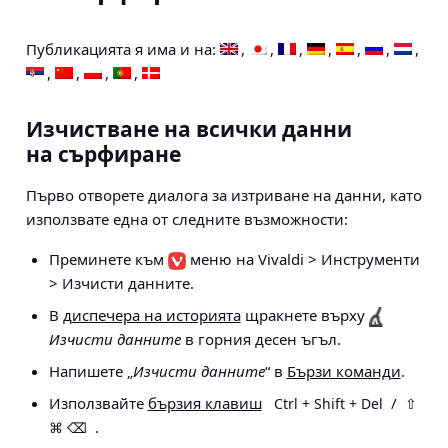
Публикацията я има и на:
Изчистване на всички данни
на сърфиране
Първо отворете диалога за изтриване на данни, като
използвате една от следните възможности:
Преминете към
меню на Vivaldi > Инструменти
> Изчисти данните
.
В
диспечера на историята
щракнете върху
Изчисти данните
в горния десен ъгъл.
Напишете „
Изчисти данните
“ в
Бързи команди
.
Използвайте
бързия клавиш
/
Ctrl + Shift + Del
⇧
.
⌘ ⌫