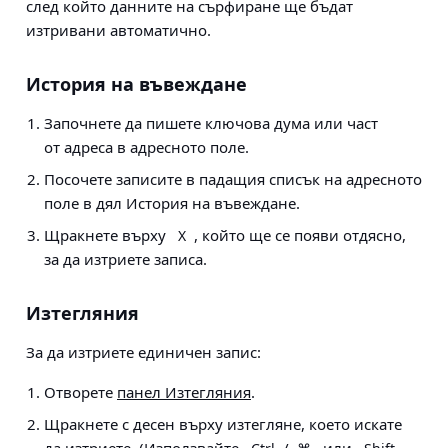
след който данните на сърфиране ще бъдат
изтривани автоматично.
История на въвеждане
Започнете да пишете ключова дума или част
от адреса в адресното поле.
Посочете записите в падащия списък на адресното
поле в дял История на въвеждане.
Щракнете върху
, който ще се появи отдясно,
X
за да изтриете записа.
Изтегляния
За да изтриете единичен запис:
Отворете
панел Изтегляния
.
Щракнете с десен върху изтегляне, което искате
да изтриете. (Използвайте
/
или
,