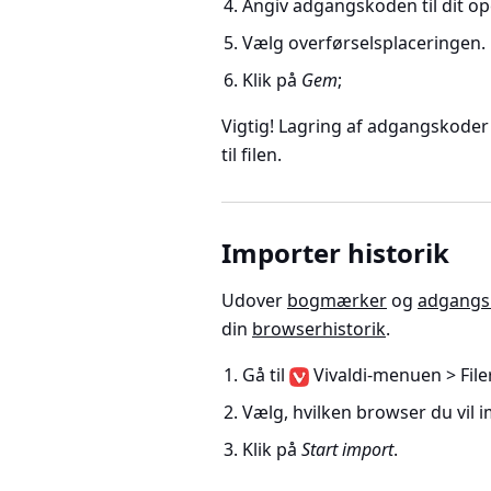
Angiv adgangskoden til dit o
Vælg overførselsplaceringen.
Klik på
Gem
;
Vigtig!
Lagring af adgangskoder i 
til filen.
Importer historik
Udover
bogmærker
og
adgangs
din
browserhistorik
.
Gå til
Vivaldi-menuen > File
Vælg, hvilken browser du vil i
Klik på
Start import
.