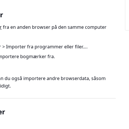
r
r
fra en anden browser på den samme computer
r > Importer fra programmer eller filer…
.
 importere bogmærker fra.
an du også importere andre browserdata, såsom
idigt.
er