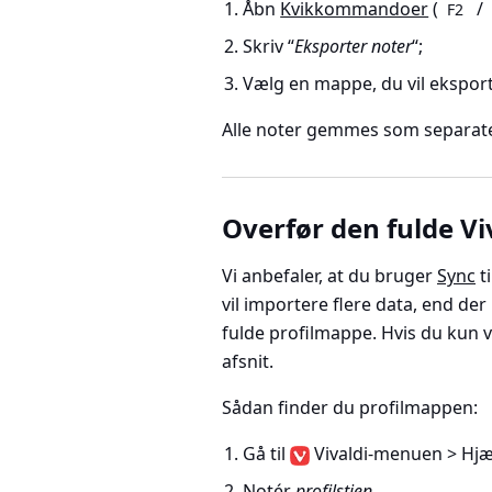
Åbn
Kvikkommandoer
(
/
F2
Skriv “
Eksporter noter
“;
Vælg en mappe, du vil eksport
Alle noter gemmes som separate 
Overfør den fulde Vi
Vi anbefaler, at du bruger
Sync
ti
vil importere flere data, end de
fulde profilmappe. Hvis du kun vi
afsnit.
Sådan finder du profilmappen:
Gå til
Vivaldi-menuen > Hj
Notér
profilstien
.