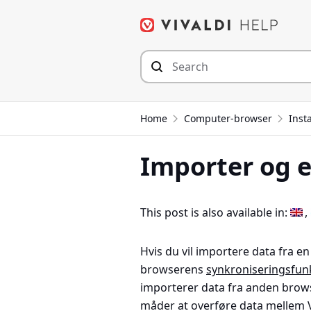
Hop
til
indhold
Home
Computer-browser
Inst
Importer og 
This post is also available in:
Hvis du vil importere data fra en
browserens
synkroniseringsfun
importerer data fra anden browse
måder at overføre data mellem V