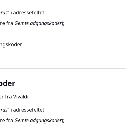
ords
” i adressefeltet.
jre fra
Gemte adgangskoder
);
angskoder.
oder
fra Vivaldi:
ords
” i adressefeltet.
jre fra
Gemte adgangskoder
);