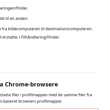
teringen/finder.
ldi til en anden:
n
fra kildecomputeren til destinationscomputeren.
il erstatte, i Filhåndtering/Finder.
fra Chrome-browsere
rstatte filer i profilmappen med de samme filer fra
m-baseret browsers profilmapper.