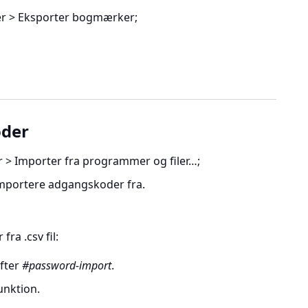
ler > Eksporter bogmærker
;
oder
er > Importer fra programmer og filer…
;
 importere adgangskoder fra.
ra .csv fil:
efter
#password-import
.
unktion.