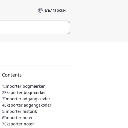
Sprog
Contents
1
Importer bogmærker
2
Eksporter bogmærker
3
Importer adgangskoder
4
Eksporter adgangskoder
5
Importer historik
6
Importer noter
7
Eksporter noter