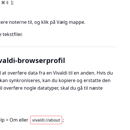
);
⌘ E
ere noterne til, og klik på Vælg mappe.
tekstfiler.
valdi-browserprofil
l at overføre data fra en Vivaldi til en anden. Hvis du
r kan synkroniseres, kan du kopiere og erstatte den
l overføre nogle datatyper, skal du gå til næste
ælp > Om
eller
;
vivaldi://about