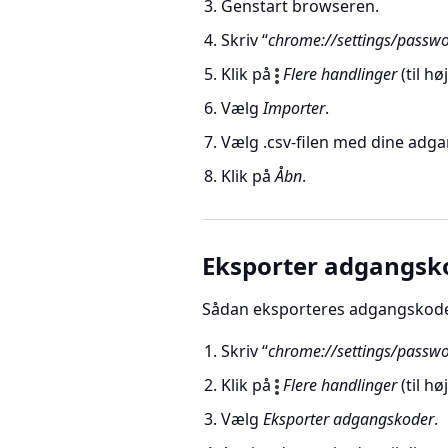
Genstart browseren.
Skriv “
chrome://settings/passw
Klik på
Flere handlinger
(til hø
Vælg
Importer
.
Vælg .csv-filen med dine adg
Klik på
Åbn
.
Eksporter adgangsk
Sådan eksporteres adgangskoder 
Skriv “
chrome://settings/passw
Klik på
Flere handlinger
(til hø
Vælg
Eksporter adgangskoder
.