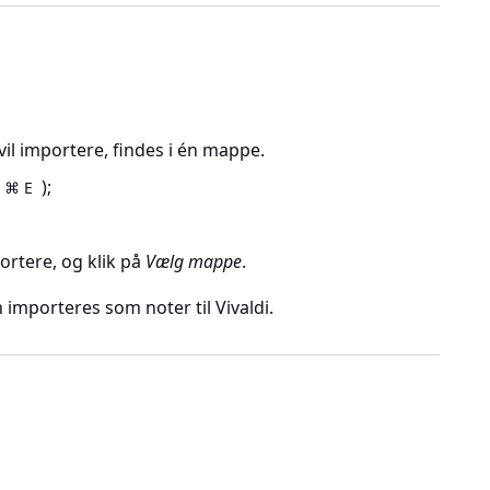
u vil importere, findes i én mappe.
);
⌘ E
ortere, og klik på
Vælg mappe
.
n importeres som noter til Vivaldi.