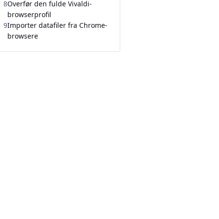
8
Overfør den fulde Vivaldi-
browserprofil
9
Importer datafiler fra Chrome-
browsere