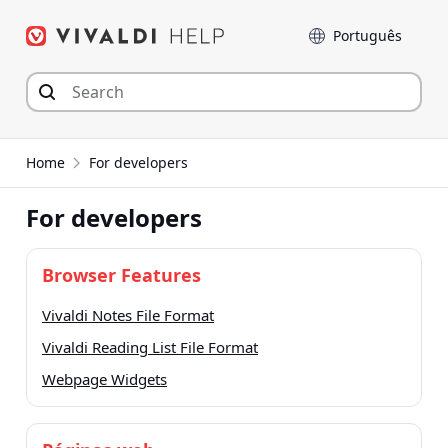
Seguir
Idioma
para
o
conteúdo
Home
For developers
For developers
Browser Features
Vivaldi Notes File Format
Vivaldi Reading List File Format
Webpage Widgets