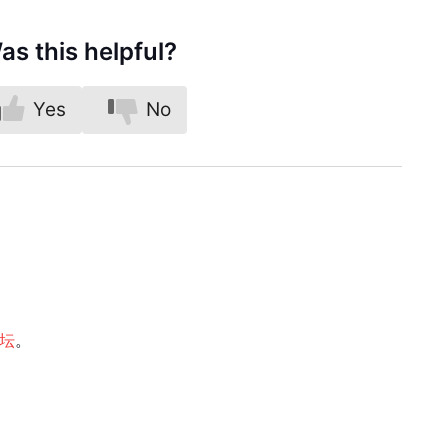
as this helpful?
Yes
No
论坛
。