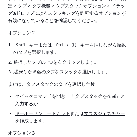
定 > タブ > タブ機能 > タブスタックオプション > ドラッ
グ&ドロップによるスタッキングを許可する
オプションが
有効になっていることを確認してください。
オプション 2
キーまたは
/
キーを押しながら複数
Shift
Ctrl
⌘
のタブを選択します。
選択したタブの1つを右クリックします。
選択した＃個のタブ
をスタックを選択します。
または、タブスタックのタブを選択した後
クイックコマンド
を開き、「
タブスタックを作成
」と
入力するか、
キーボードショートカット
または
マウスジェスチャー
を作成します。
オプション 3