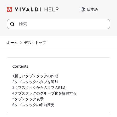
コ
言語
ン
テ
ン
ツ
へ
ジ
ホーム
デスクトップ
ャ
ン
プ
Contents
1
新しいタブスタックの作成
2
タブスタックへタブを追加
3
タブスタックからのタブの削除
4
タブスタックのグループ化を解除する
5
タブスタック表示
6
タブスタックの名前変更