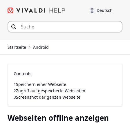
Zum
Sprache
Inhalt
springen
Startseite
Android
Contents
1
Speichern einer Webseite
2
Zugriff auf gespeicherte Webseiten
3
Screenshot der ganzen Webseite
Webseiten offline anzeigen